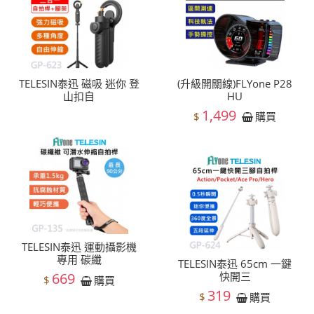
TELESIN泰迅 磁吸 迷你 登
(升級開關線)FLYone P28
山扣自
HU
1,499
$
購買
TELESIN泰迅 運動攝影機
專用 碳纖
TELESIN泰迅 65cm 一鍵
669
快開三
$
購買
319
$
購買