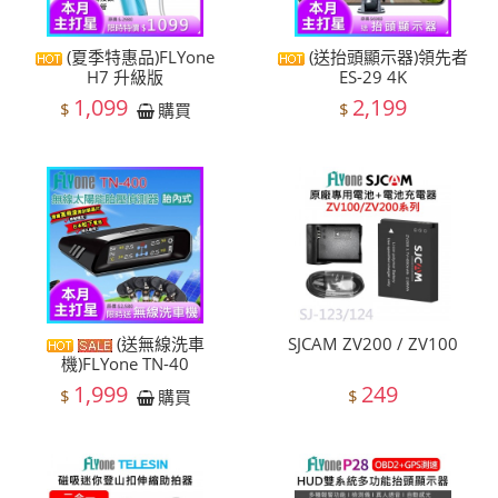
(夏季特惠品)FLYone
(送抬頭顯示器)領先者
H7 升級版
ES-29 4K
1,099
2,199
$
$
購買
(送無線洗車
SJCAM ZV200 / ZV100
機)FLYone TN-40
1,999
249
$
$
購買