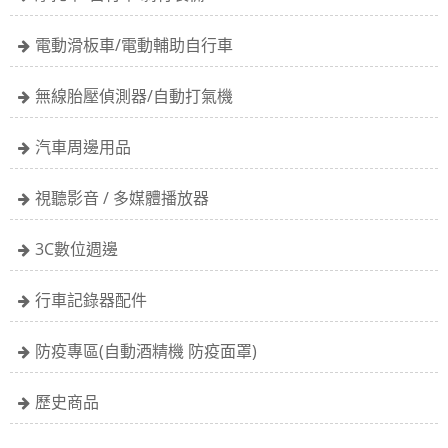
電動滑板車/電動輔助自行車
無線胎壓偵測器/自動打氣機
汽車周邊用品
視聽影音 / 多媒體播放器
3C數位週邊
行車記錄器配件
防疫專區(自動酒精機 防疫面罩)
歷史商品