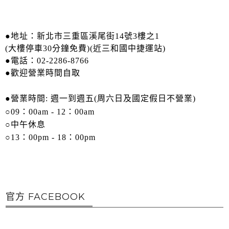
●
地址：新北市三重區溪尾街14號3樓之1
(大樓停車30分鐘免費)(近三和國中捷運站)
●
電話：02-2286-8766
●歡迎營業時間自取
●
營業時間:
週一到週五
(周六日及國定假日不營業)
○09：00am - 12：00am
○
中午休息
○
13
：00pm - 18：00pm
官方 FACEBOOK