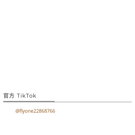
官方 TikTok
@flyone22868766