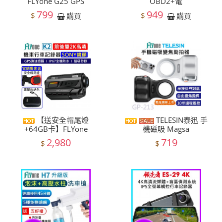
FLYone G25 GPS
OBD2+電
799
949
$
$
購買
購買
【送安全帽尾燈
TELESIN泰迅 手
+64GB卡】FLYone
機磁吸 Magsa
2,980
719
$
$