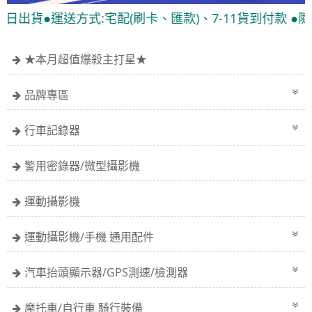
●運送方式:宅配(刷卡、匯款)、7-11貨到付款 ●隨貨附發
★本月超值爆殺主打星★
品牌專區
行車記錄器
警用密錄器/微型攝影機
運動攝影機
運動攝影機/手機 通用配件
汽車抬頭顯示器/GPS測速/檢測器
摩托車/自行車 騎行裝備