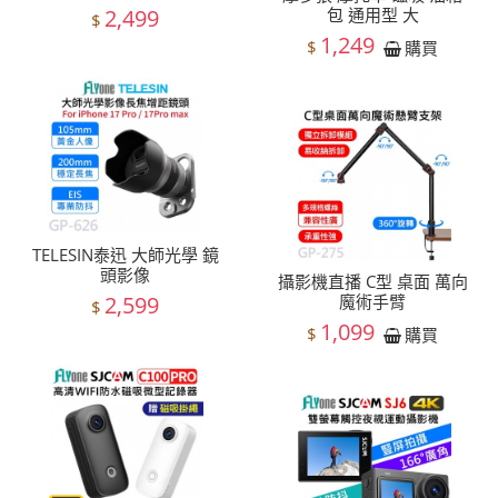
2,499
包 通用型 大
$
1,249
$
購買
TELESIN泰迅 大師光學 鏡
頭影像
攝影機直播 C型 桌面 萬向
2,599
魔術手臂
$
1,099
$
購買