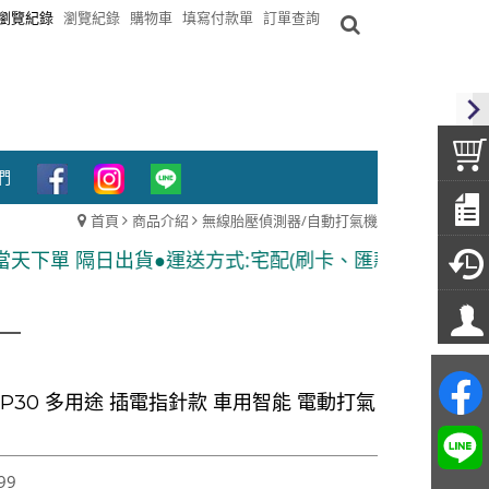
瀏覽紀錄
瀏覽紀錄
購物車
填寫付款單
訂單查詢
們
首頁
商品介紹
無線胎壓偵測器/自動打氣機
●運送方式:宅配(刷卡、匯款)、7-11貨到付款 ●隨貨附發
 P30 多用途 插電指針款 車用智能 電動打氣
99