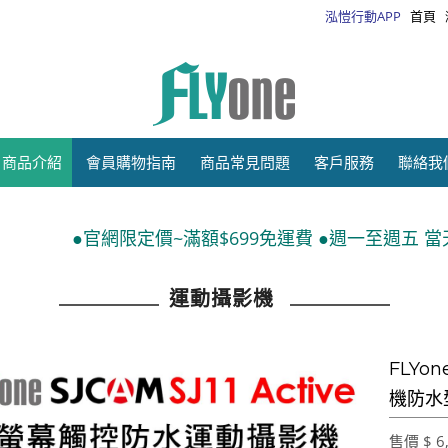
泓愷行動APP
首頁
商品介紹
會員購物指南
商品常見問題
客戶服務
聯絡我
定價~滿額$699免運費 ●週一至週五 當天下單 隔日出貨●
運動攝影機
FLYon
機防水
售價 $ 6