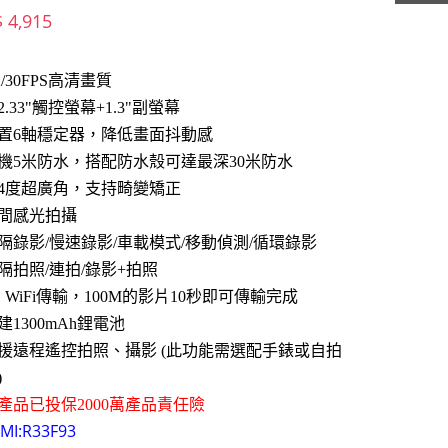
$ 4,915
K/30FPS高清畫質
2.33"觸控螢幕+1.3"副螢幕
置6軸穩定器，降低畫面抖動感
機5米防水，搭配防水殼可達最深30米防水
54度超廣角，支持畸變矯正
間感光拍攝
隔錄影/慢速錄影/車載模式/移動偵測/循環錄影
隔拍照/連拍/錄影+拍照
G WiFi傳輸，100M的影片10秒即可傳輸完成
建1300mAh鋰電池
援遠程遙控拍照、攝影 (此功能需選配手錶或自拍
)
產品已投保2000萬產品責任險
MI:
R33F93