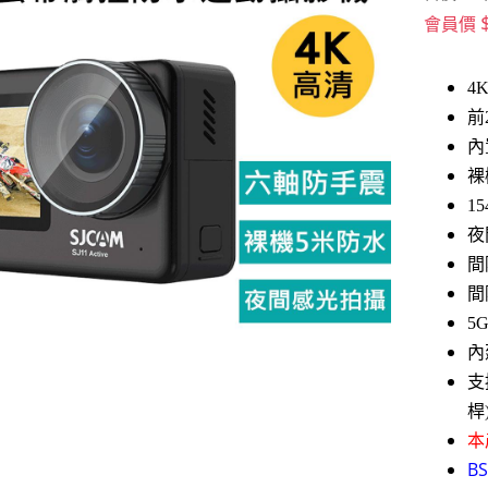
會員價
4
前
內
裸
1
夜
間
間
5
內
支
桿
本
BS