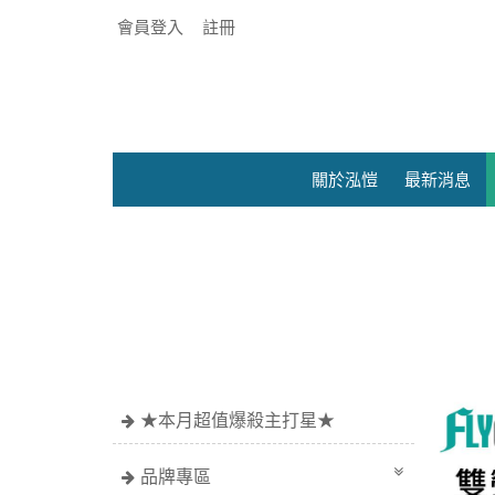
會員登入
註冊
關於泓愷
最新消息
●官網限
★本月超值爆殺主打星★
品牌專區