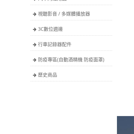
視聽影音 / 多媒體播放器
3C數位週邊
行車記錄器配件
防疫專區(自動酒精機 防疫面罩)
歷史商品