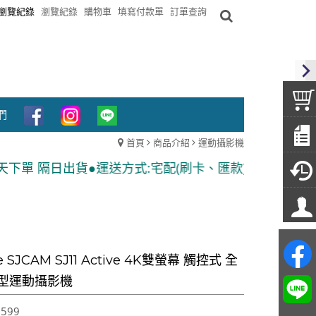
瀏覽紀錄
瀏覽紀錄
購物車
填寫付款單
訂單查詢
們
首頁
商品介紹
運動攝影機
運送方式:宅配(刷卡、匯款)、7-11貨到付款 ●隨貨附發票
e SJCAM SJ11 Active 4K雙螢幕 觸控式 全
型運動攝影機
,599