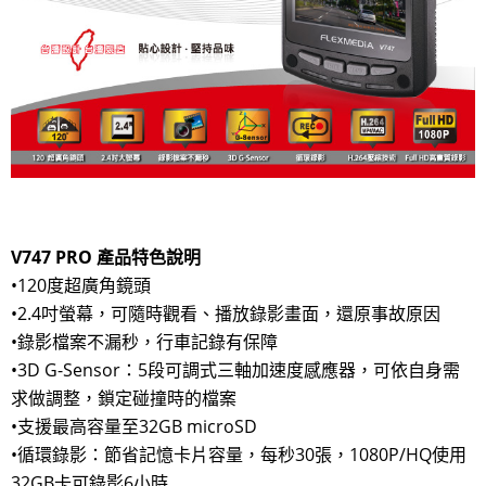
V747 PRO 產品特色說明
•120度超廣角鏡頭
•2.4吋螢幕，可隨時觀看、播放錄影畫面，還原事故原因
•錄影檔案不漏秒，行車記錄有保障
•3D G-Sensor：5段可調式三軸加速度感應器，可依自身需
求做調整，鎖定碰撞時的檔案
•支援最高容量至32GB microSD
•循環錄影：節省記憶卡片容量，每秒30張，1080P/HQ使用
32GB卡可錄影6小時