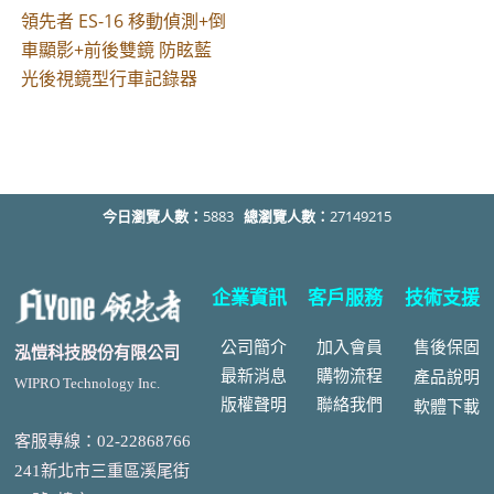
領先者 ES-16 移動偵測+倒
車顯影+前後雙鏡 防眩藍
光後視鏡型行車記錄器
今日瀏覽人數：
5883
總瀏覽人數：
27149215
企業資訊
客戶服務
技術支援
公司簡介
加入會員
售後
保固
泓愷科技股份有限公司
最新消息
購物流程
產品說明
WIPRO Technology Inc.
版權聲明
聯絡我們
軟體下載
客服專線：02-22868766
241新北市三重區溪尾街