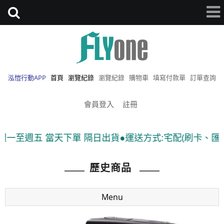
泓愷行動APP
首頁
瀏覽紀錄
瀏覽紀錄
購物車
填寫付款單
訂單查詢
會員登入
註冊
週五 當天下單 隔日出貨●運送方式:宅配(刷卡、匯款)、7-
歷史商品
Menu