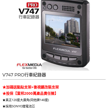
V747 PRO行車紀錄器
★加碼送黏貼支架+後視鏡改裝支架
★投保【富邦2000萬產品責任險】
★真正120度大廣角(同他牌140度)
★採用SONYO鋰電池芯