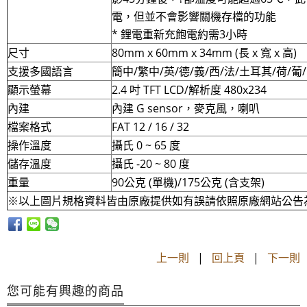
電，但並不會影響關機存檔的功能
* 鋰電重新充飽電約需3小時
尺寸
80mm x 60mm x 34mm (長 x 寬 x 高)
支援多國語言
簡中/繁中/英/德/義/西/法/土耳其/荷/葡/
顯示螢幕
2.4 吋 TFT LCD/解析度 480x234
內建
內建 G sensor，麥克風，喇叭
檔案格式
FAT 12 / 16 / 32
操作溫度
攝氏 0 ~ 65 度
儲存溫度
攝氏 -20 ~ 80 度
重量
90公克 (單機)/175公克 (含支架)
※以上圖片規格資料皆由原廠提供如有誤請依照原廠網站公告
上一則
|
回上頁
|
下一則
您可能有興趣的商品