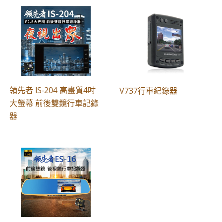
領先者 IS-204 高畫質4吋
V737行車紀錄器
大螢幕 前後雙鏡行車記錄
器