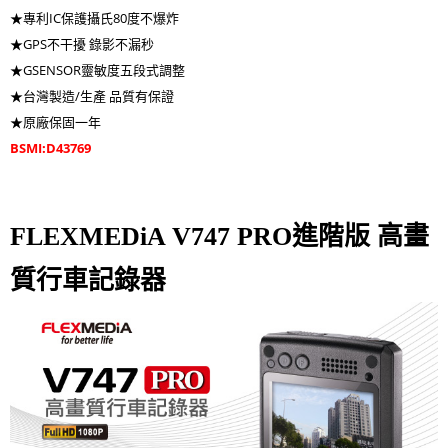
★專利IC保護攝氏80度不爆炸
★GPS不干擾 錄影不漏秒
★GSENSOR靈敏度五段式調整
★台灣製造/生產 品質有保證
★原廠保固一年
BSMI:D43769
FLEXMEDiA V747 PRO進階版 高畫
質行車記錄器