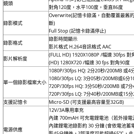
鏡頭
對角120度，水平100度，垂直86度
Overwrite(記憶卡錄滿，自動覆蓋最
錄影模式
斷)
Full Stop (記憶卡錄滿停止)
錄影時間顯示
錄影格式
影片格式 H.264音訊格式 AAC
(FULL HD) 1920X1080P /幅速 30fps 
影片解析度
(HD) 1280X720 /幅速 30 fps 對角90度
1080P/30fps HQ: 2分20秒/200MB 或
1080/30fps LQ: 3分05秒/200MB或6分
單一個錄影檔案大小
720P/30fps HQ: 3分50秒/200MB 或7
720P/30fps LQ: 7分40秒/200MB或15
支援記憶卡
Micro-SD (可支援最高容量至32GB)
12V/3A專用車充
內建 700mAH 可充電鋰電池（若外接
內建鋰電池錄影約 30 分鐘 (會依電池
電源供應
影45分鐘後，?部溫度可能超過65℃，此