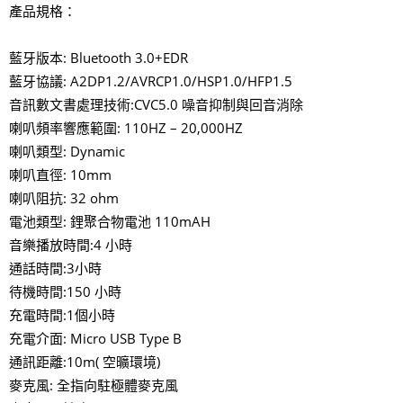
產品規格：
藍牙版本: Bluetooth 3.0+EDR
藍牙協議: A2DP1.2/AVRCP1.0/HSP1.0/HFP1.5
音訊數文書處理技術:CVC5.0 噪音抑制與回音消除
喇叭頻率響應範圍: 110HZ – 20,000HZ
喇叭類型: Dynamic
喇叭直徑: 10mm
喇叭阻抗: 32 ohm
電池類型: 鋰聚合物電池 110mAH
音樂播放時間:4 小時
通話時間:3小時
待機時間:150 小時
充電時間:1個小時
充電介面: Micro USB Type B
通訊距離:10m( 空曠環境)
麥克風: 全指向駐極體麥克風