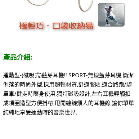
產品介紹:
運動型-(磁吸式)藍芽耳機!! SPORT-無線藍芽耳機,簡潔
俐落的時尚外型,採用超輕材質,舒適服貼,適合路跑/騎
單車/健走時隨身使用,獨特磁吸設計,左右耳機輕觸扣
成項圈造型方便掛帶,甩開纏繞煩人的耳機線,讓你單單
純純地享受運動時的音樂世界.