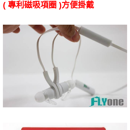
( 專利磁吸項圈 )方便掛戴