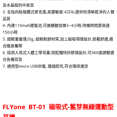
及水晶般的中高音
3. 全指向駐級體式麥克風,高靈敏度-42Db,提供你清晰乾淨的人聲
品質
4. 內建110mah鋰電池,可連續聽音樂3~4小時,待機時間更高達
150小時
5. 超輕重量僅20g, 超輕軟膠材質,加上磁吸項環設計,掛戴舒適,適
合隨身攜帶
6. 採用入耳式人體工學耳塞,搭配獨特矽膠環設計,可360度調整適
合各種耳型
7. 通用型micro USB供電, 隨插即充,符合環保潮流
FLYone BT-01 磁吸式-藍芽無線運動型