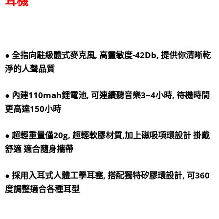
耳機
● 全指向駐級體式麥克風, 高靈敏度-42Db, 提供你清晰乾
淨的人聲品質
● 內建110mah鋰電池, 可連續聽音樂3~4小時, 待機時間
更高達150小時
● 超輕重量僅20g, 超輕軟膠材質,加上磁吸項環設計 掛戴
舒適 適合隨身攜帶
● 採用入耳式人體工學耳塞, 搭配獨特矽膠環設計, 可360
度調整適合各種耳型