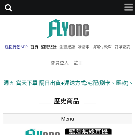
泓愷行動APP
首頁
瀏覽紀錄
瀏覽紀錄
購物車
填寫付款單
訂單查詢
會員登入
註冊
當天下單 隔日出貨●運送方式:宅配(刷卡、匯款)、7-11貨
歷史商品
Menu