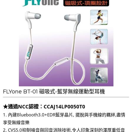
FLYone BT-01 磁吸式-藍芽無線運動型耳機
★通過NCC認證：CCAJ14LP0050T0
1. 內建Bluebooth3.0+EDR藍芽晶片, 擺脫與手機線的羈絆,盡情
享受無線音樂
2. CVS5.0抑制噪音與回音消除技術,令人印象深刻的渾厚重低音