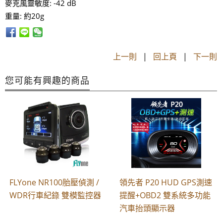
麥克風靈敏度: -42 dB
重量: 約20g
上一則
|
回上頁
|
下一則
您可能有興趣的商品
FLYone NR100胎壓偵測 /
領先者 P20 HUD GPS測速
WDR行車紀錄 雙模監控器
提醒+OBD2 雙系統多功能
汽車抬頭顯示器