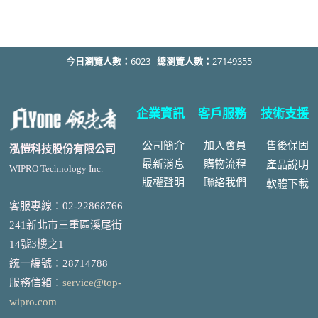
今日瀏覽人數：
6023
總瀏覽人數：
27149355
企業資訊
客戶服務
技術支援
公司簡介
加入會員
售後
保固
泓愷科技股份有限公司
最新消息
購物流程
產品說明
WIPRO Technology Inc.
版權聲明
聯絡我們
軟體下載
客服專線：02-22868766
241新北市三重區溪尾街
14號3樓之1
統一編號
：
28714788
服務信箱：
service@top-
wipro.com