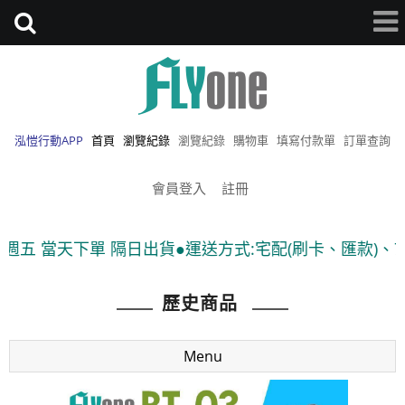
泓愷行動APP
首頁
瀏覽紀錄
瀏覽紀錄
購物車
填寫付款單
訂單查詢
會員登入
註冊
單 隔日出貨●運送方式:宅配(刷卡、匯款)、7-11貨到付款
歷史商品
Menu