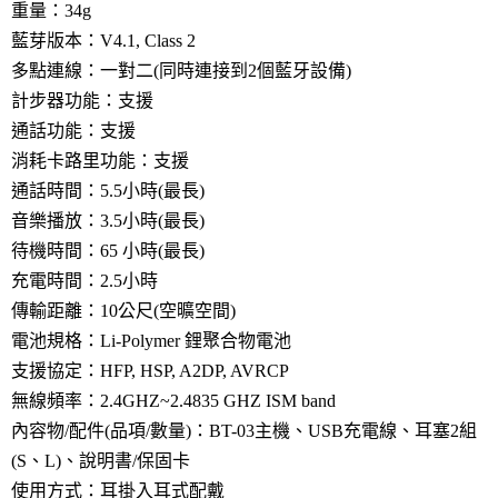
重量：34g
藍芽版本：V4.1, Class 2
多點連線：一對二(同時連接到2個藍牙設備)
計步器功能：支援
通話功能：支援
消耗卡路里功能：支援
通話時間：5.5小時(最長)
音樂播放：3.5小時(最長)
待機時間：65 小時(最長)
充電時間：2.5小時
傳輸距離：10公尺(空曠空間)
電池規格：Li-Polymer 鋰聚合物電池
支援協定：HFP, HSP, A2DP, AVRCP
無線頻率：2.4GHZ~2.4835 GHZ ISM band
內容物/配件(品項/數量)：BT-03主機、USB充電線、耳塞2組
(S、L)、說明書/保固卡
使用方式：耳掛入耳式配戴