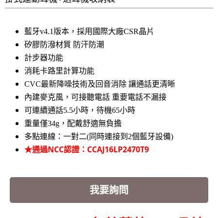
藍牙v4.1版本，採用國際大廠CSR晶片
矽膠防潑材質 防汗防潮
計步器功能
消耗卡路里計算功能
CVC最新降噪技術及回音消除 讓通話更清晰
內建麥克風，可接聽電話 重要電話不漏接
可連續通話5.5小時，待機65小時
重量僅34g，配戴舒適無負擔
多點連線：一對二(同時連接到2個藍牙設備)
★通過NCC認證：CCAJ16LP2470T9
我要詢問