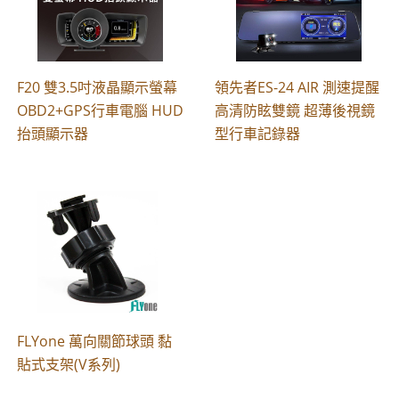
F20 雙3.5吋液晶顯示螢幕
領先者ES-24 AIR 測速提醒
OBD2+GPS行車電腦 HUD
高清防眩雙鏡 超薄後視鏡
抬頭顯示器
型行車記錄器
FLYone 萬向關節球頭 黏
貼式支架(V系列)