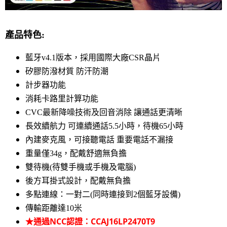
產品特色:
藍牙v4.1版本，採用國際大廠CSR晶片
矽膠防潑材質 防汗防潮
計步器功能
消耗卡路里計算功能
CVC最新降噪技術及回音消除 讓通話更清晰
長效續航力 可連續通話5.5小時，待機65小時
內建麥克風，可接聽電話 重要電話不漏接
重量僅34g，配戴舒適無負擔
雙待機(待雙手機或手機及電腦)
後方耳掛式設計，配戴無負擔
多點連線：一對二(同時連接到2個藍牙設備)
傳輸距離達10米
★通過NCC認證：CCAJ16LP2470T9