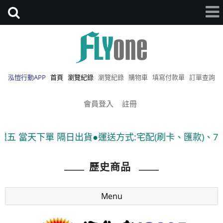
泓愷行動APP
首頁
瀏覽紀錄
瀏覽紀錄
購物車
填寫付款單
訂單查詢
會員登入
註冊
單 隔日出貨●運送方式:宅配(刷卡、匯款)、7-11貨到付款
歷史商品
Menu