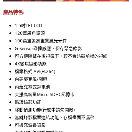
產品特色:
1.5吋TFT LCD
120萬廣角鏡頭
100萬畫素高畫質感光元件
G-Sensor碰撞感應，保存緊急錄影
可方便隱藏在後視鏡下，較不會妨礙前檔的視線
4X變焦攝影功能
檔案格式:AVI(H.264)
內建麥克風/喇叭
內建充電式鋰電池
支援高容量Micro SDHC記憶卡
循環錄影功能
移動偵測功能(行駛中請勿開啟)
無縫錄影檔案連結功能，存檔畫面不漏秒
可邊充電邊錄影