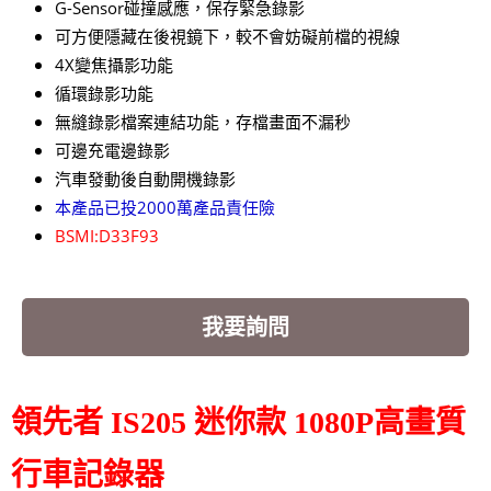
G-Sensor碰撞感應，保存緊急錄影
可方便隱藏在後視鏡下，較不會妨礙前檔的視線
4X變焦攝影功能
循環錄影功能
無縫錄影檔案連結功能，存檔畫面不漏秒
可邊充電邊錄影
汽車發動後自動開機錄影
本產品已投2000萬產品責任險
BSMI:D33F93
我要詢問
領先者 IS205 迷你款 1080P高畫質
行車記錄器