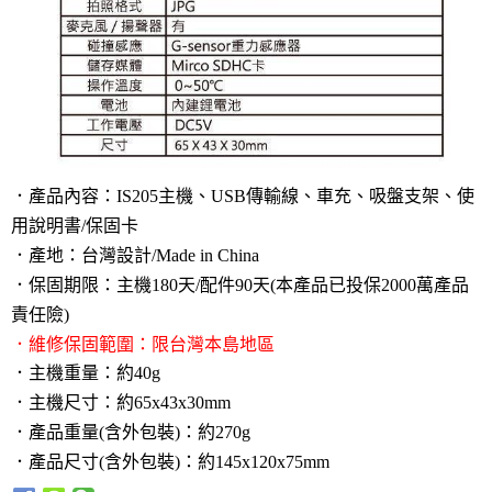
．產品內容：IS205
主機、USB傳輸線、車充、吸盤支架、使
用說明書/保固卡
．產地：台灣設計/Made in China
．保固期限：主機180天/配件90天(本產品已投保2000萬產品
責任險)
．維修保固範圍：限台灣本島地區
．主機重量：約40g
．主機尺寸：約65x43x30mm
．
產品重量(含外包裝)：約270g
．
產品尺寸(含外包裝)：約145x120x75mm