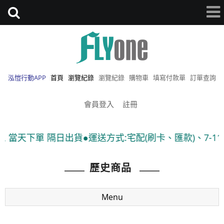
泓愷行動APP
首頁
瀏覽紀錄
瀏覽紀錄
購物車
填寫付款單
訂單查詢
會員登入
註冊
隔日出貨●運送方式:宅配(刷卡、匯款)、7-11貨到付款 ●
歷史商品
Menu