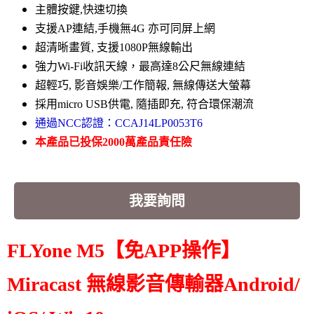
主體按鍵,快速切換
支援AP連結,手機無4G 亦可同屏上網
超清晰畫質, 支援1080P無線輸出
強力Wi-Fi收訊天線，最高達8公尺無線連結
超輕巧, 影音娛樂/工作簡報, 無線傳送大螢幕
採用micro USB供電, 隨插即充, 符合環保潮流
通過NCC認證：CCAJ14LP0053T6
本產品已投保2000萬產品責任險
我要詢問
FLYone M5【免APP操作】
Miracast 無線影音傳輸器Android/