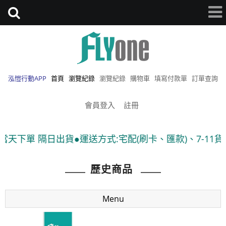
泓愷行動APP
首頁
瀏覽紀錄
瀏覽紀錄
購物車
填寫付款單
訂單查詢
會員登入
註冊
貨●運送方式:宅配(刷卡、匯款)、7-11貨到付款 ●隨貨附
歷史商品
Menu