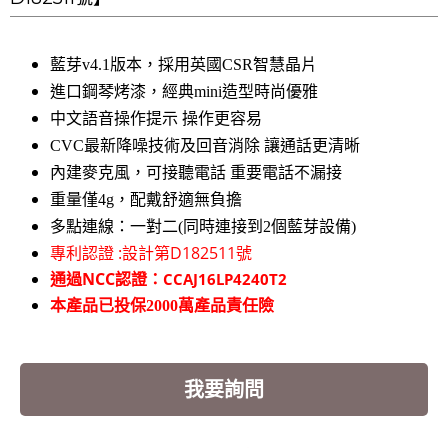
藍芽v4.1版本，採用英國CSR智慧晶片
進口鋼琴烤漆，
經典mini造型
時尚優雅
中文語音操作提示 操作更容易
CVC最新降噪技術及回音消除 讓通話更清晰
內建麥克風，可接聽電話 重要電話不漏接
重量僅4g，配戴舒適無負擔
多點連線：一對二(同時連接到2個藍芽設備)
專利認證 :設計第D182511號
通過NCC認證：
CCAJ16LP4240T2
本產品已投保2000萬產品責任險
我要詢問