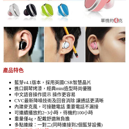
產品特色
藍芽v4.1版本，採用英國CSR智慧晶片
進口鋼琴烤漆，
經典mini造型
時尚優雅
中文語音操作提示 操作更容易
CVC最新降噪技術及回音消除 讓通話更清晰
內建麥克風，可接聽電話 重要電話不漏接
可連續播放約2~3小時，待機約100小時
重量僅4g，配戴舒適無負擔
多點連線：一對二(同時連接到2個藍芽設備)