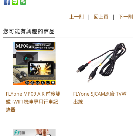
上一則
|
回上頁
|
下一則
您可能有興趣的商品
FLYone MP09 AIR 前後雙
FLYone SJCAM原廠 TV輸
鏡+WIFI 機車專用行車記
出線
錄器