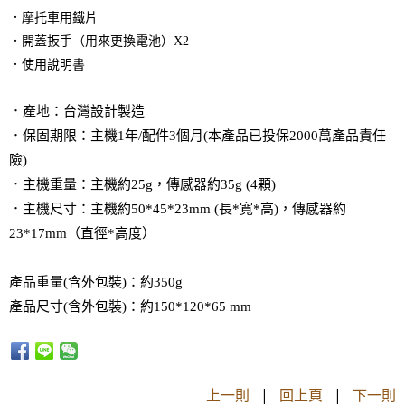
．
摩托車用鐵片
．開蓋扳手（用來更換電池）X2
．使用說明書
．產地：台灣設計製造
．保固期限：主機1年/配件3個月(本產品已投保2000萬產品責任
險)
．主機重量：主機約25g
，傳感器約35g
(
4顆)
．主機尺寸：
主機約50*45*23mm (長*寬*高)，
傳感器約
23*17mm（直徑*高度）
產品重量(含外包裝)：約350g
產品尺寸(含外包裝)：
約150*120*65 mm
上一則
|
回上頁
|
下一則