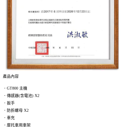
產品內容
．GT800 主機
．傳感器(含電池) X2
．扳手
．防拆螺母 X2
．車充
．
摩托車用車架