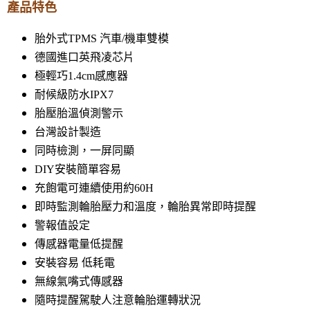
產品特色
胎外式TPMS 汽車/機車雙模
德國進口英飛凌芯片
極輕巧1.4cm感應器
耐候級防水IPX7
胎壓胎溫偵測警示
台灣設計製造
同時檢測，一屏同顯
DIY安裝簡單容易
充飽電可連續使用約60H
即時監測輪胎壓力和溫度，輪胎異常即時提醒
警報值設定
傳感器電量低提醒
安裝容易 低耗電
無線氣嘴式傳感器
隨時提醒駕駛人注意輪胎運轉狀況