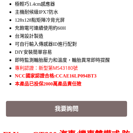
極輕巧1.4cm感應器
主機耐候級IPX7防水
128x128點矩陣冷背光屏
充飽電可連續使用約60H
台灣設計製造
可自行輸入傳感器ID進行配對
DIY安裝簡單容易
即時監測輪胎壓力和溫度，輪胎異常即時提醒
專利認證：新型第M543180號
NCC國家認證合格:CCAE16LP094BT3
本產品已投保2000萬產品責任險
我要詢問