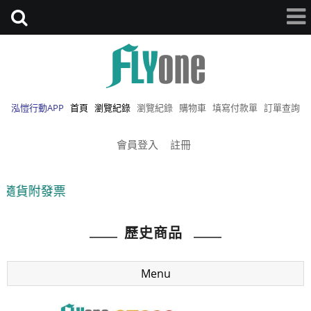
泓愷行動APP
首頁
瀏覽紀錄
瀏覽紀錄
購物車
填寫付款單
訂單查詢
會員登入
註冊
●
歷史商品
Menu