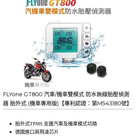
FLYone GT800 汽車/機車雙模式 防水無線胎壓偵測
器 胎外式 (機車專用版)【專利認證：第M543180號】
胎外式TPMS 支援汽車及機車模式切換
德國進口英飛凌芯片