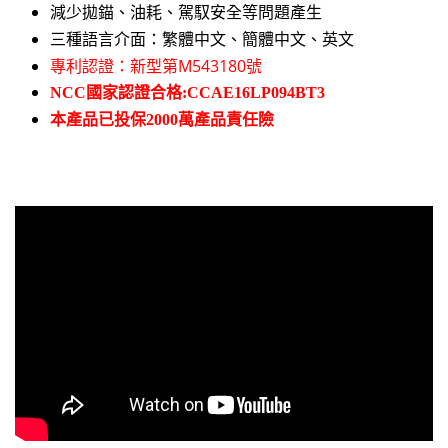
減少拋錨、油耗、駕馭安全等問題產生
三種語言介面：繁體中文、簡體中文、英文
專利認證：新型第M543180號
NCC國家認證合格:CCAE16LP094BT3
本產品已投保2000萬產品責任險