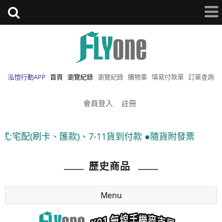
泓愷行動APP
首頁
瀏覽紀錄
瀏覽紀錄
購物車
填寫付款單
訂單查詢
會員登入
註冊
匯款)、7-11貨到付款 ●隨貨附發票
歷史商品
Menu