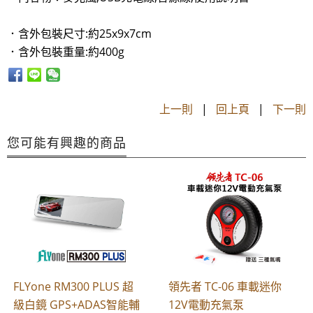
．含外包裝尺寸:約25x9x7cm
．含外包裝重量:約400g
上一則
|
回上頁
|
下一則
您可能有興趣的商品
FLYone RM300 PLUS 超
領先者 TC-06 車載迷你
級白鏡 GPS+ADAS智能輔
12V電動充氣泵