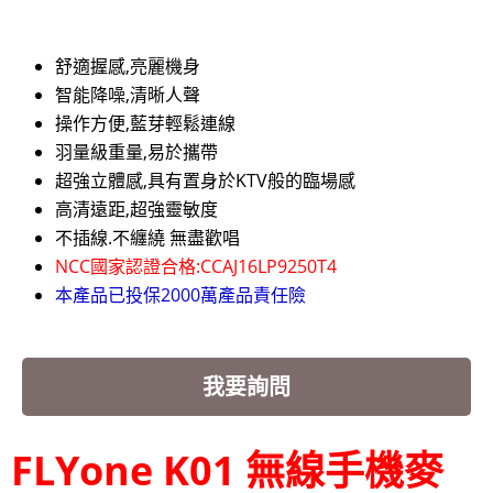
舒適握感,亮麗機身
智能降噪,清晰人聲
操作方便,藍芽輕鬆連線
羽量級重量,易於攜帶
超強立體感,具有置身於KTV般的臨場感
高清遠距,超強靈敏度
不插線.不纏繞 無盡歡唱
NCC國家認證合格:CCAJ16LP9250T4
本產品已投保2000萬產品責任險
我要詢問
FLYone K01 無線手機麥