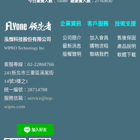
今日瀏覽人數：
10088
總瀏覽人數：
27163630
企業資訊
客戶服務
技術支援
公司簡介
加入會員
售後
保固
泓愷科技股份有限公司
最新消息
購物流程
產品說明
WIPRO Technology Inc.
版權聲明
聯絡我們
軟體下載
客服專線：02-22868766
241新北市三重區溪尾街
14號3樓之1
統一編號
：
28714788
服務信箱：
service@top-
wipro.com