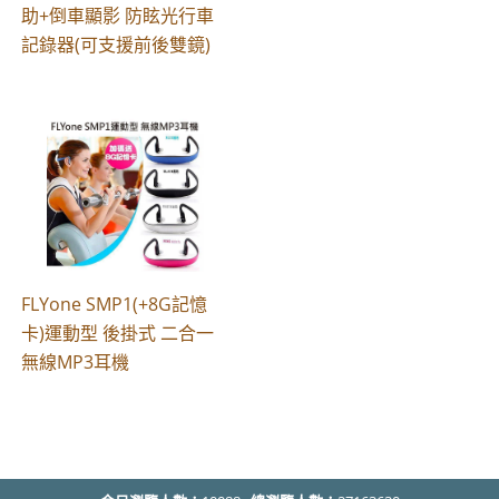
助+倒車顯影 防眩光行車
記錄器(可支援前後雙鏡)
FLYone SMP1(+8G記憶
卡)運動型 後掛式 二合一
無線MP3耳機