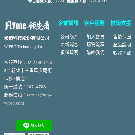
今日瀏覽人數：
7788
總瀏覽人數：
27161330
企業資訊
客戶服務
技術支援
公司簡介
加入會員
售後
保固
泓愷科技股份有限公司
最新消息
購物流程
產品說明
WIPRO Technology Inc.
版權聲明
聯絡我們
軟體下載
客服專線：02-22868766
241新北市三重區溪尾街
14號3樓之1
統一編號
：
28714788
服務信箱：
service@top-
wipro.com