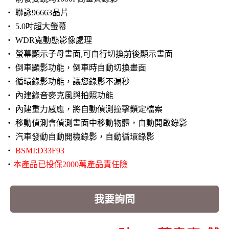
‧
聯詠96663晶片
‧ 5.0吋超大螢幕
‧ WDR寬動態影像處理
‧ 螢幕顯示子母畫面,可自行切換前後顯示畫面
‧ 倒車顯影功能，倒車時自動切換畫面
‧ 循環錄影功能，讓您錄影不漏秒
‧ 內建錄音麥克風與拍照功能
‧ 內建重力感應，將自動偵測撞擊鎖定檔案
‧ 移動偵測會偵測畫面中移動物體，自動開啟錄影
‧ 汽車發動自動開機錄影，自動循環錄影
‧
BSMI:D33F93
‧
本產品已投保2000萬產品責任險
我要詢問