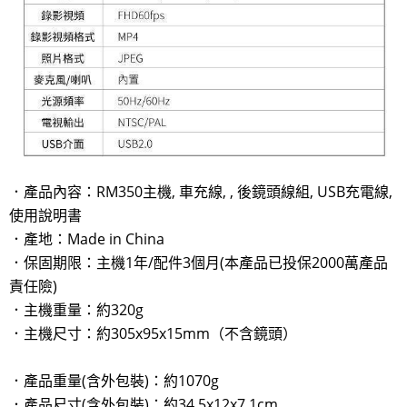
．產品內容：RM350主機, 車充線, , 後鏡頭線組, USB充電線,
使用說明書
．產地：Made in China
．保固期限：主機1年/配件3個月(本產品已投保2000萬產品
責任險)
．主機重量：約320g
．主機尺寸：約305x95x15mm（不含鏡頭）
．產品重量(含外包裝)：約1070g
．產品尺寸(含外包裝)：約34.5x12x7.1cm