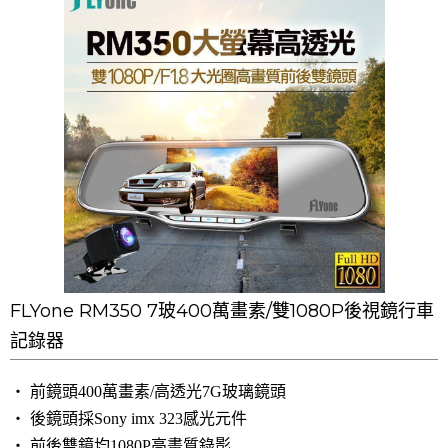
FLYone RM350 7玻400萬畫素/雙1080P後視鏡行車
記錄器
‧ 前鏡頭400萬畫素/高透光7G玻璃鏡頭
‧ 後鏡頭採
Sony imx 323感光元件
‧ 前後雙鏡均1080P高畫質錄影