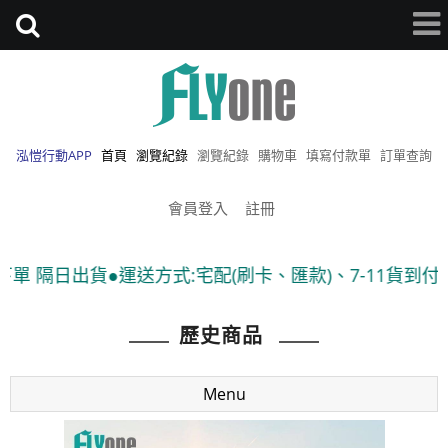
泓愷行動APP
首頁
瀏覽紀錄
瀏覽紀錄
購物車
填寫付款單
訂單查詢
會員登入
註冊
運送方式:宅配(刷卡、匯款)、7-11貨到付款 ●隨貨附發票
歷史商品
Menu