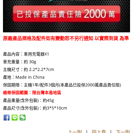
原廠產品規格及配件如有變動恕不另行通知 以實際到貨 為準
產品內容：車用充電器X1
車充重量：約 30g
主機尺寸：約 2.2*2.2*7cm
產地：Made in China
保固期限：主機1年/配件3個月
(本產品已投保2000萬產品責任險)
維修保固範圍：限台灣本島地區
產品重量(含外包裝)：約45g
產品尺寸(含外包裝)：約3*5*10cm
上一則
|
回上頁
|
下一則