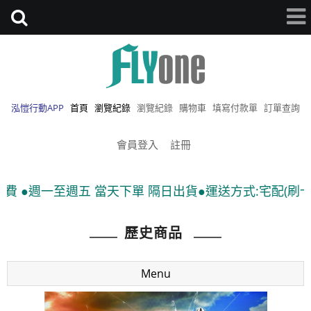
泓愷行動APP
首頁
瀏覽紀錄
瀏覽紀錄
購物車
填寫付款單
訂單查詢
會員登入
註冊
週一至週五 當天下單 隔日出貨●運送方式:宅配(刷卡、匯款)
歷史商品
Menu