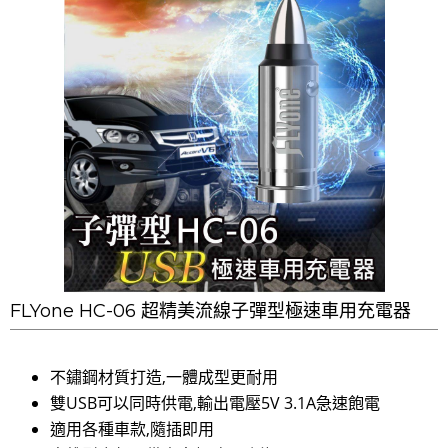
FLYone HC-06 超精美流線子彈型極速車用充電器
不鏽鋼材質打造,一體成型更耐用
雙USB可以同時供電,輸出電壓5V 3.1A急速飽電
適用各種車款,隨插即用