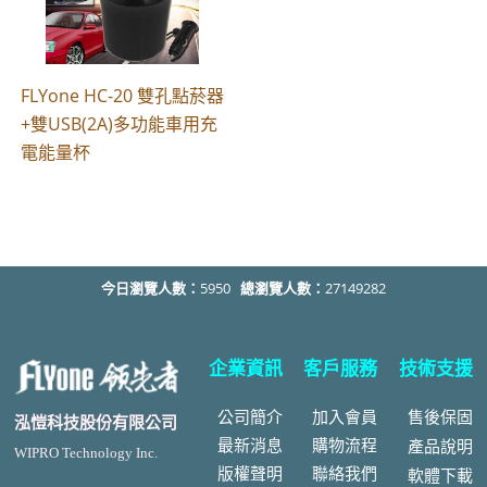
FLYone HC-20 雙孔點菸器
+雙USB(2A)多功能車用充
電能量杯
今日瀏覽人數：
5950
總瀏覽人數：
27149282
企業資訊
客戶服務
技術支援
公司簡介
加入會員
售後
保固
泓愷科技股份有限公司
最新消息
購物流程
產品說明
WIPRO Technology Inc.
版權聲明
聯絡我們
軟體下載