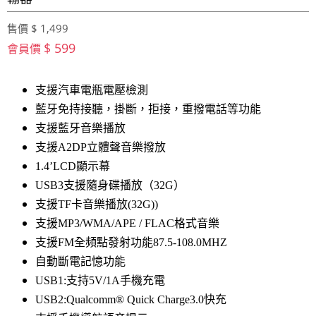
售價 $ 1,499
$ 599
會員價
支援汽車電瓶電壓檢測
藍牙免持接聽，掛斷，拒接，重撥電話等功能
支援藍牙音樂播放
支援A2DP立體聲音樂撥放
1.4’LCD顯示幕
USB3支援隨身碟播放（32G）
支援TF卡音樂播放(32G))
支援MP3/WMA/APE / FLAC格式音樂
支援FM全頻點發射功能87.5-108.0MHZ
自動斷電記憶功能
USB1:支持5V/1A手機充電
USB2:
Qualcomm® Quick Charge3.0快充