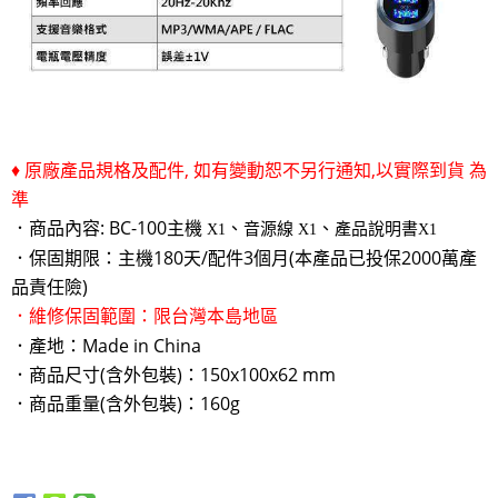
♦ 原廠產品規格及配件, 如有變動恕不另行通知,以實際到貨 為
準
．商品內容: BC-100主機
、
、
音源線
產品說明書
X1
X1
X1
．保固期限：主機180天/配件3個月(本產品已投保2000萬產
品責任險)
．維修保固範圍：限台灣本島地區
．產地：Made in China
．商品尺寸(含外包裝)：150x100
x62 mm
．商品重量(含外包裝)：160g