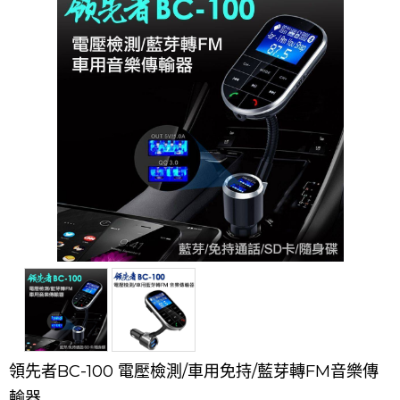
領先者BC-100 電壓檢測/車用免持/藍芽轉FM音樂傳
輸器