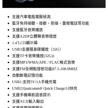
支援汽車電瓶電壓檢測
藍牙免持接聽，掛斷，拒接，重撥電話等功能
支援藍牙音樂播放
支援A2DP立體聲音樂撥放
1.4’LCD顯示幕
USB3支援隨身碟播放（32G）
支援TF卡音樂播放(32G))
支援MP3/WMA/APE / FLAC格式音樂
支援FM全頻點發射功能87.5-108.0MHZ
自動斷電記憶功能
USB1:支持5V/1A手機充電
USB2:
Qualcomm® Quick Charge3.0快充
支援手機導航語音提示
支援AUX輸入輸出
支援來電號碼顯示