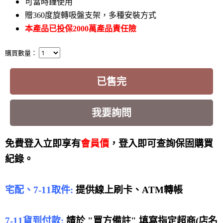
可當時鐘使用
贈360度旋轉吸盤支架，多種安裝方式
本產品已投保2000萬產品責任險
購買數量：
已售完
我要詢問
免費登入立即享有
會員價
，登入即可查詢保固購買
紀錄。
宅配、7-11取件:
提供線上刷卡、ATM轉帳
7-11貨到付款:
請於 "買方備註" 填寫指定超商(店名