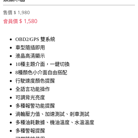
售價 $ 1,980
$ 1,580
會員價
OBD2/GPS 雙系統
車型隨插即用
液晶高清顯示
10種主題介面，一鍵切換
8種顏色小介面自由搭配
行駛速度顏色提醒
全語言功能操作
可調背光亮度
多種報警功能提醒
渦輪壓力值、加速測試、剎車測試
多種油耗數據、機油溫度、水溫溫度
多種警報提醒