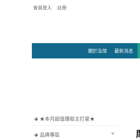
會員登入
註冊
關於泓愷
最新消息
●官網限定價
★本月超值爆殺主打星★
品牌專區