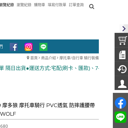
瀏覽紀錄
瀏覽紀錄
購物車
填寫付款單
訂單查詢
們
首頁
商品介紹
摩托車/自行車 騎行裝備
方式:宅配(刷卡、匯款)、7-11貨到付款 ●隨貨附發票
39 摩多狼 摩托車騎行 PVC透氣 防摔護腰帶
WOLF
,680