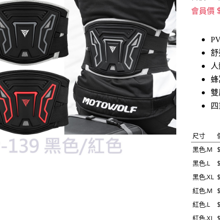
會員價
P
舒
人
蜂
雙
四
尺寸
黑色,M
黑色,L
黑色,XL
紅色,M
紅色,L
紅色,XL