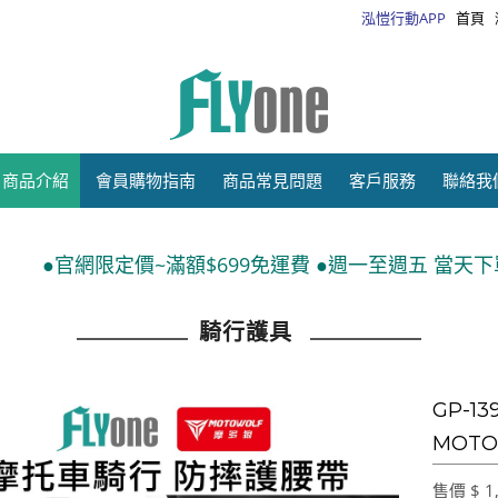
泓愷行動APP
首頁
商品介紹
會員購物指南
商品常見問題
客戶服務
聯絡我
~滿額$699免運費 ●週一至週五 當天下單 隔日出貨●運送
騎行護具
GP-1
MOTO
售價 $ 1