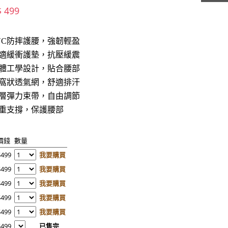
$ 499
VC防摔護腰，強韌輕盈
適緩衝護墊，抗壓緩震
體工學設計，貼合腰部
窩狀透氣網，舒適排汗
層彈力束帶，自由調節
重支撐，保護腰部
價錢
數量
$499
我要購買
$499
我要購買
$499
我要購買
$499
我要購買
$499
我要購買
$499
已售完