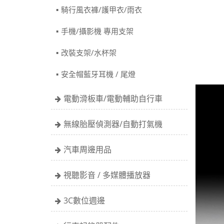
騎行風衣褲/護甲衣/雨衣
手機/攝影機 專用支架
改裝支架/水杯架
安全帽藍牙耳機 / 尾燈
電動滑板車/電動輔助自行車
無線胎壓偵測器/自動打氣機
汽車周邊用品
視聽影音 / 多媒體播放器
3C數位週邊