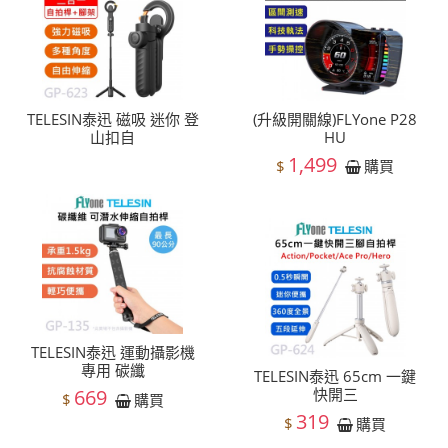
TELESIN泰迅 磁吸 迷你 登
(升級開關線)FLYone P28
山扣自
HU
1,499
$
購買
TELESIN泰迅 運動攝影機
專用 碳纖
TELESIN泰迅 65cm 一鍵
669
快開三
$
購買
319
$
購買