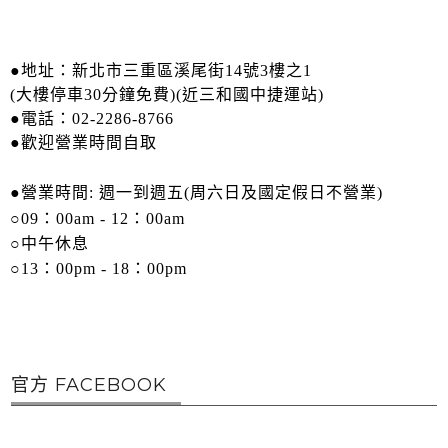
●
地址：新北市三重區溪尾街14號3樓之1
(大樓停車30分鐘免費)(近三和國中捷運站)
●
電話：02-2286-8766
●歡迎營業時間自取
●
營業時間:
週一到週五
(周六日及國定假日不營業)
○09：00am - 12：00am
○
中午休息
○
13
：00pm - 18：00pm
官方 FACEBOOK