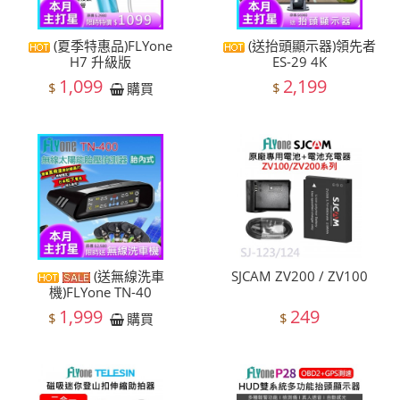
(夏季特惠品)FLYone
(送抬頭顯示器)領先者
H7 升級版
ES-29 4K
1,099
2,199
$
$
購買
(送無線洗車
SJCAM ZV200 / ZV100
機)FLYone TN-40
1,999
249
$
$
購買