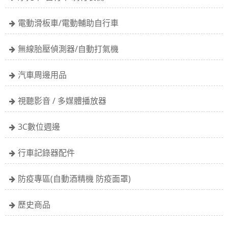
電動滑板車/電動輔助自行車
無線胎壓偵測器/自動打氣機
汽車周邊用品
視聽影音 / 多媒體播放器
3C數位週邊
行車記錄器配件
防疫專區(自動酒精機 防疫面罩)
歷史商品