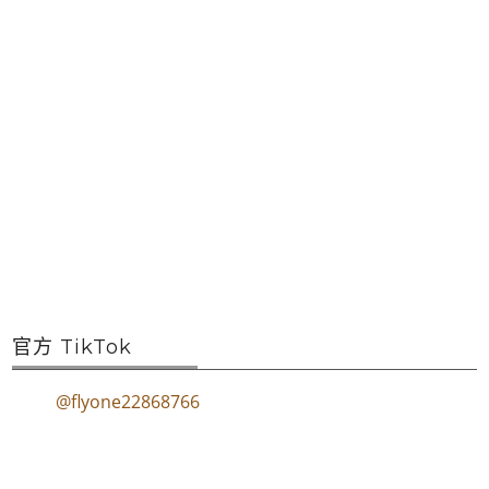
官方 TikTok
@flyone22868766