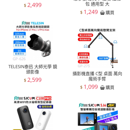
2,499
包 通用型 大
$
1,249
$
購買
TELESIN泰迅 大師光學 鏡
頭影像
攝影機直播 C型 桌面 萬向
2,599
魔術手臂
$
1,099
$
購買