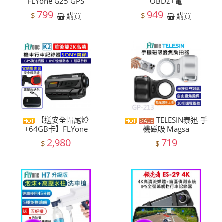
FLYone G25 GPS
OBD2+電
799
949
$
$
購買
購買
【送安全帽尾燈
TELESIN泰迅 手
+64GB卡】FLYone
機磁吸 Magsa
2,980
719
$
$