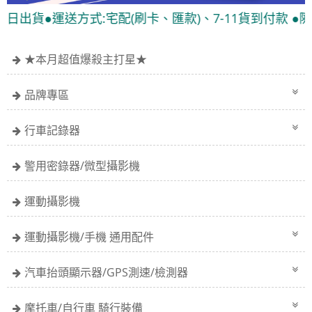
●運送方式:宅配(刷卡、匯款)、7-11貨到付款 ●隨貨附發
★本月超值爆殺主打星★
品牌專區
行車記錄器
警用密錄器/微型攝影機
運動攝影機
運動攝影機/手機 通用配件
汽車抬頭顯示器/GPS測速/檢測器
摩托車/自行車 騎行裝備