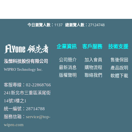
今日瀏覽人數：
1137
總瀏覽人數：
27124748
企業資訊
客戶服務
技術支援
公司簡介
加入會員
售後
保固
泓愷科技股份有限公司
最新消息
購物流程
產品說明
WIPRO Technology Inc.
版權聲明
聯絡我們
軟體下載
客服專線：02-22868766
241新北市三重區溪尾街
14號3樓之1
統一編號
：
28714788
服務信箱：
service@top-
wipro.com