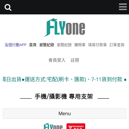
泓愷行動APP
首頁
瀏覽紀錄
瀏覽紀錄
購物車
填寫付款單
訂單查詢
會員登入
註冊
運送方式:宅配(刷卡、匯款)、7-11貨到付款 ●隨貨附發票
手機/攝影機 專用支架
Menu