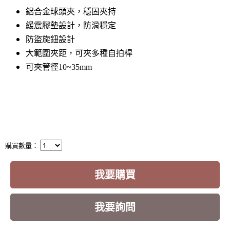
鋁合金球頭夾，穩固夾持
緩震膠墊設計，防滑穩定
防盜旋鈕設計
大範圍夾距，可夾多種自拍桿
可夾管徑10~35mm
購買數量：
我要購買
我要詢問