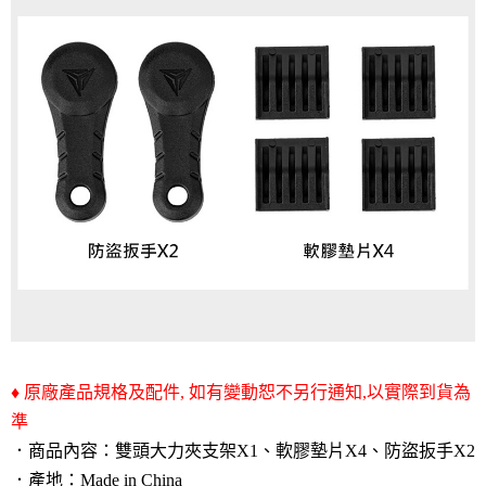
♦ 原廠產品規格及配件, 如有變動恕不另行通知,以實際到貨為
準
．商品內容：雙頭大力夾支架X1、軟膠墊片X4、防盜扳手X2
．產地：Made in China