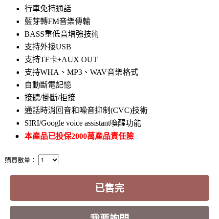
行車免持通話
藍芽轉FM音樂傳輸
BASS重低音增強技術
支持外接USB
支持TF卡+AUX OUT
支持WHA、MP3、WAV音樂格式
自動斷電記憶
接聽/掛斷/拒接
通話時消回音和噪音抑制(CVC)技術
SIRI/Google voice assistant喚醒功能
本產品已投保2000萬產品責任險
購買數量：
已售完
我要詢問