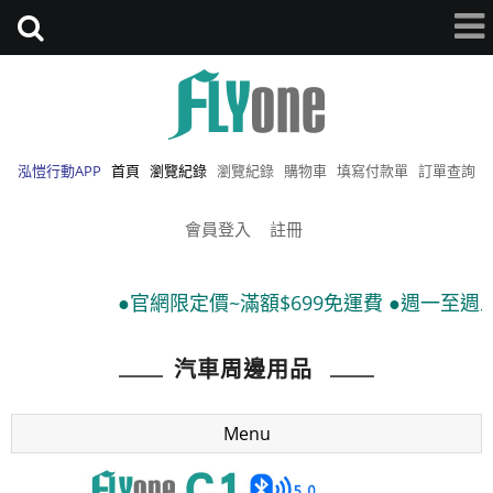
泓愷行動APP
首頁
瀏覽紀錄
瀏覽紀錄
購物車
填寫付款單
訂單查詢
會員登入
註冊
●官網限定價~滿額$699免運費 ●週一至週五 當天下單 
汽車周邊用品
Menu