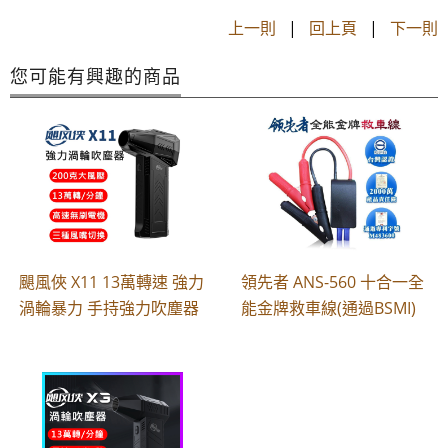
上一則
|
回上頁
|
下一則
您可能有興趣的商品
颶風俠 X11 13萬轉速 強力
領先者 ANS-560 十合一全
渦輪暴力 手持強力吹塵器
能金牌救車線(通過BSMI)