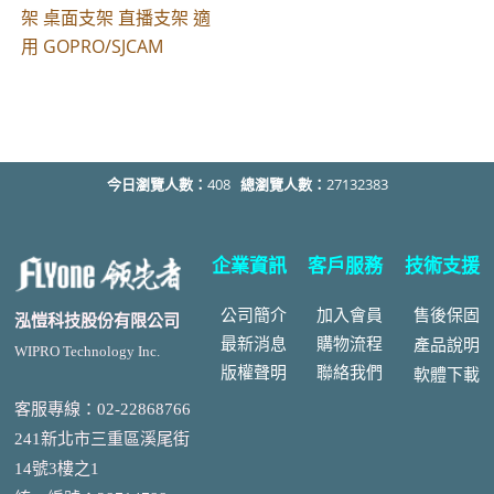
架 桌面支架 直播支架 適
用 GOPRO/SJCAM
今日瀏覽人數：
408
總瀏覽人數：
27132383
企業資訊
客戶服務
技術支援
公司簡介
加入會員
售後
保固
泓愷科技股份有限公司
最新消息
購物流程
產品說明
WIPRO Technology Inc.
版權聲明
聯絡我們
軟體下載
客服專線：02-22868766
241新北市三重區溪尾街
14號3樓之1