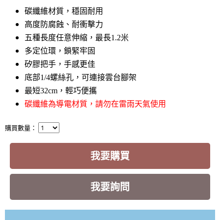
碳纖維材質，穩固耐用
高度防腐蝕、耐衝擊力
五種長度任意伸縮，最長1.2米
多定位環，鎖緊牢固
矽膠把手，手感更佳
底部1/4螺絲孔，可連接雲台腳架
最短32cm，輕巧便攜
碳纖維為導電材質，請勿在雷雨天氣使用
購買數量：
我要購買
我要詢問