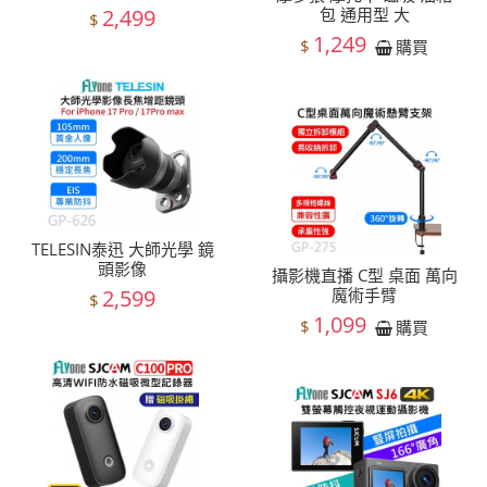
2,499
包 通用型 大
$
1,249
$
購買
TELESIN泰迅 大師光學 鏡
頭影像
攝影機直播 C型 桌面 萬向
2,599
魔術手臂
$
1,099
$
購買