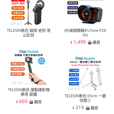
TELESIN泰迅 磁吸 迷你 登
(升級開關線)FLYone P28
山扣自
HU
1,499
$
購買
TELESIN泰迅 運動攝影機
專用 碳纖
TELESIN泰迅 65cm 一鍵
669
快開三
$
購買
319
$
購買