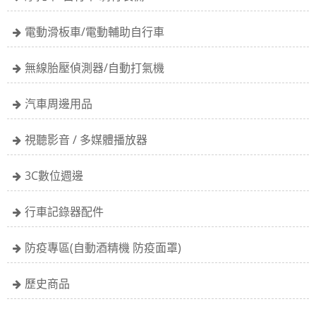
電動滑板車/電動輔助自行車
無線胎壓偵測器/自動打氣機
汽車周邊用品
視聽影音 / 多媒體播放器
3C數位週邊
行車記錄器配件
防疫專區(自動酒精機 防疫面罩)
歷史商品