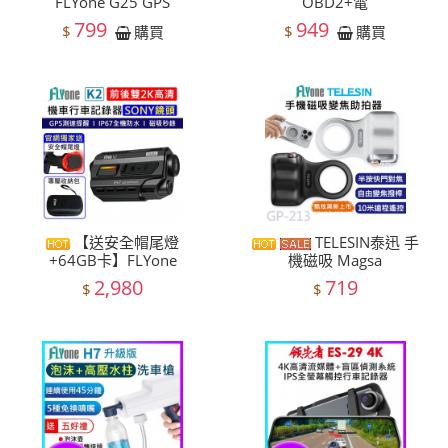
FLYone G25 GPS
OBD2+電
799
949
$
$
購買
購買
【送安全帽尾燈
TELESIN泰迅 手
+64GB卡】FLYone
機磁吸 Magsa
2,980
719
$
$