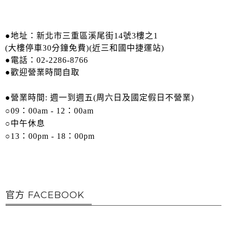
●
地址：新北市三重區溪尾街14號3樓之1
(大樓停車30分鐘免費)(近三和國中捷運站)
●
電話：02-2286-8766
●歡迎營業時間自取
●
營業時間:
週一到週五
(周六日及國定假日不營業)
○09：00am - 12：00am
○
中午休息
○
13
：00pm - 18：00pm
官方 FACEBOOK