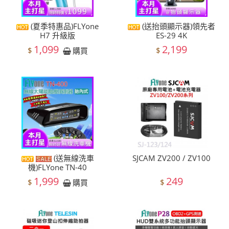
(夏季特惠品)FLYone
(送抬頭顯示器)領先者
H7 升級版
ES-29 4K
1,099
2,199
$
$
購買
(送無線洗車
SJCAM ZV200 / ZV100
機)FLYone TN-40
1,999
249
$
$
購買