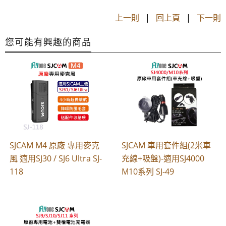
上一則
|
回上頁
|
下一則
您可能有興趣的商品
SJCAM M4 原廠 專用麥克
SJCAM 車用套件組(2米車
風 適用SJ30 / SJ6 Ultra SJ-
充線+吸盤)-適用SJ4000
118
M10系列 SJ-49