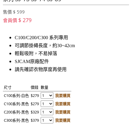
售價 $ 599
$ 279
會員價
C100/C200/C300 系列專用
可調節掛繩長度，約30~42cm
輕鬆吸附，不易掉落
SJCAM原廠配件
請先確認衣物厚度再使用
尺寸
價錢
數量
C100系列-白色
$279
我要購買
C100系列-黑色
$279
我要購買
C200系列-黑色
$329
我要購買
C300系列-黑色
$379
我要購買