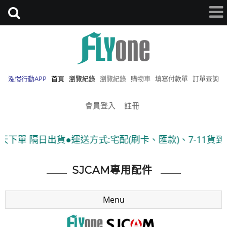
泓愷行動APP
首頁
瀏覽紀錄
瀏覽紀錄
購物車
填寫付款單
訂單查詢
會員登入
註冊
日出貨●運送方式:宅配(刷卡、匯款)、7-11貨到付款 ●隨
SJCAM專用配件
Menu