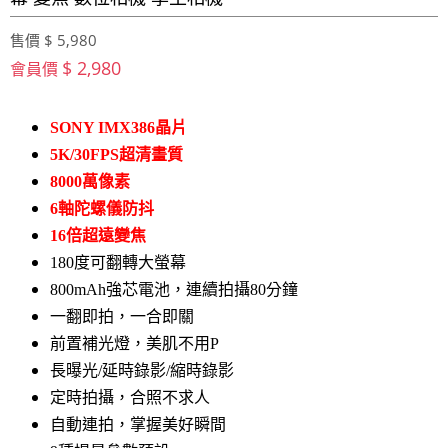
售價 $ 5,980
$ 2,980
會員價
SONY IMX386晶片
5K/30FPS超清畫質
8000萬像素
6軸陀螺儀防抖
16倍超遠變焦
180度可翻轉大螢幕
800mAh強芯電池，連續拍攝80分鐘
一翻即拍，一合即關
前置補光燈，美肌不用P
長曝光/延時錄影/縮時錄影
定時拍攝，合照不求人
自動連拍，掌握美好瞬間