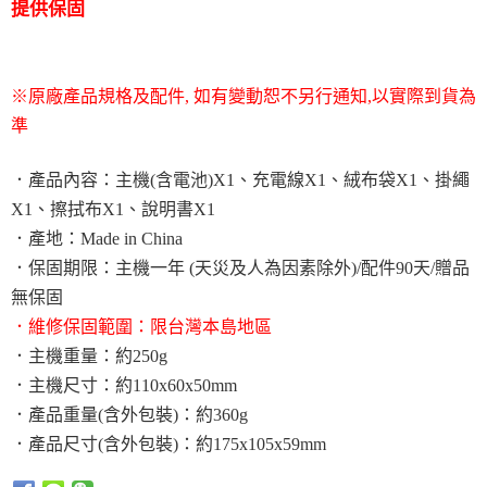
提供保固
※原廠產品規格及配件, 如有變動恕不另行通知,以實際到貨為
準
．產品內容：主機(含電池)X1、充電線X1、絨布袋X1、掛繩
X1、擦拭布X1、說明書X1
．產地：Made in China
．保固期限：主機一年 (天災及人為因素除外)/配件90天/贈品
無保固
．維修保固範圍：限台灣本島地區
．主機重量：約250g
．主機尺寸：約110x60x50mm
．產品重量(含外包裝)：約360g
．產品尺寸(含外包裝)：約175x105x59mm