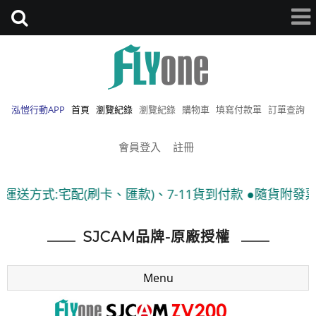
泓愷行動APP
首頁
瀏覽紀錄
瀏覽紀錄
購物車
填寫付款單
訂單查詢
會員登入
註冊
、7-11貨到付款 ●隨貨附發票
SJCAM品牌-原廠授權
Menu