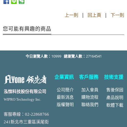
上一則
|
回上頁
|
下一則
您可能有興趣的商品
今日瀏覽人數：
10999
總瀏覽人數：
27164541
企業資訊
客戶服務
技術支援
公司簡介
加入會員
售後
保固
泓愷科技股份有限公司
最新消息
購物流程
產品說明
WIPRO Technology Inc.
版權聲明
聯絡我們
軟體下載
客服專線：02-22868766
241新北市三重區溪尾街