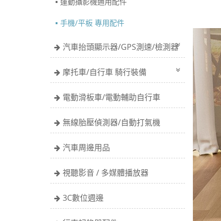
運動攝影機通用配件
手機/平板 專用配件
汽車抬頭顯示器/GPS測速/檢測器
摩托車/自行車 騎行裝備
電動滑板車/電動輔助自行車
無線胎壓偵測器/自動打氣機
汽車周邊用品
視聽影音 / 多媒體播放器
3C數位週邊