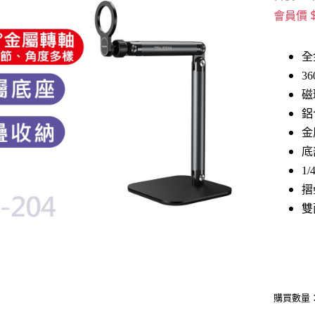
會員價
全
3
磁
鋁
金
底
1
摺
​
購買數量