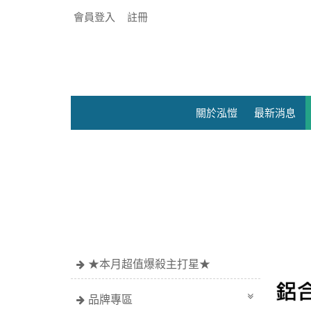
會員登入
註冊
關於泓愷
最新消息
●官網限定價~滿
★本月超值爆殺主打星★
品牌專區