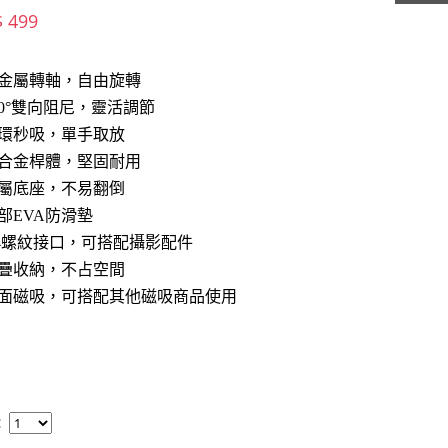
$ 499
金屬轉軸，自由旋轉
60°雙向阻尼，靈活調節
環秒吸，單手取放
合金桿體，堅固耐用
屬底座，不易翻倒
部EVA防滑墊
/4螺紋接口，可搭配攝影配件
疊收納，不占空間
雙面磁吸，可搭配其他磁吸商品使用
：