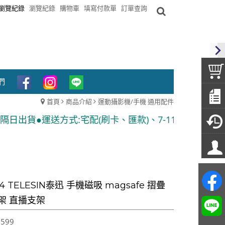
瀏覽紀錄
瀏覽紀錄
購物車
填寫付款單
訂單查詢
們
首頁
商品介紹
運動攝影機/手機 通用配件
:宅配(刷卡、匯款)、7-11貨到付款 ●隨貨附發票
04 TELESIN泰迅 手機磁吸 magsafe 摺疊
架 直播支架
,599