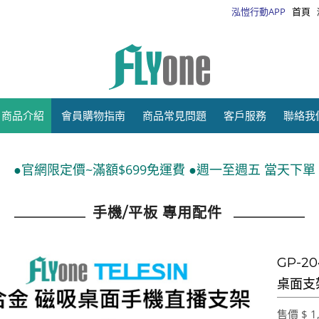
泓愷行動APP
首頁
商品介紹
會員購物指南
商品常見問題
客戶服務
聯絡我
額$699免運費 ●週一至週五 當天下單 隔日出貨●運送方式
手機/平板 專用配件
GP-2
桌面支
售價 $ 1