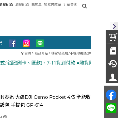
瀏覽紀錄
瀏覽紀錄
購物車
填寫付款單
訂單查詢
們
首頁
商品介紹
運動攝影機/手機 通用配件
11貨到付款 ●隨貨附發票
IN泰迅 大疆DJI Osmo Pocket 4/3 全能收
護包 手提包 GP-614
,299