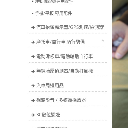
運動攝影機通用配件
手機/平板 專用配件
汽車抬頭顯示器/GPS測速/檢測器
摩托車/自行車 騎行裝備
電動滑板車/電動輔助自行車
無線胎壓偵測器/自動打氣機
汽車周邊用品
視聽影音 / 多媒體播放器
3C數位週邊