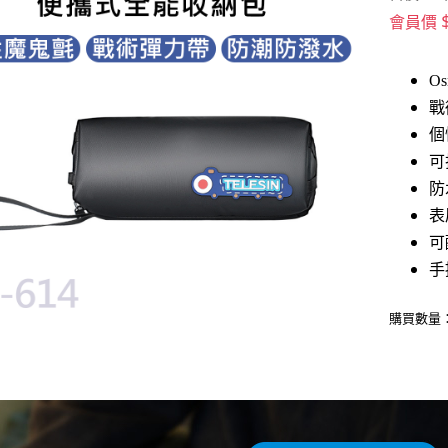
會員價
O
戰
個
可
防
表
可
手
購買數量