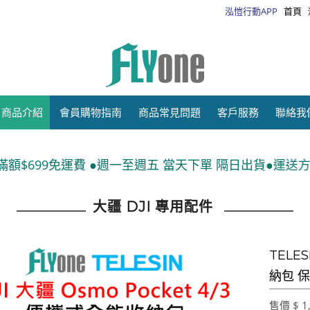
泓愷行動APP
首頁
商品介紹
會員購物指南
商品常見問題
客戶服務
聯絡我
週五 當天下單 隔日出貨●運送方式:宅配(刷卡、匯款)、7-
大疆 DJI 專用配件
TELES
納包 保
售價 $ 1