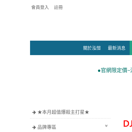
會員登入
註冊
關於泓愷
最新消息
●官網限定價~滿額$699免運費 ●週一至
★本月超值爆殺主打星★
品牌專區