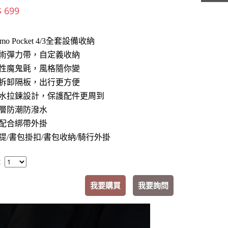
$ 699
smo Pocket 4/3全套設備收納
術彈力帶，自定義收納
性魔鬼氈，風格隨你變
拆卸隔板，出行更方便
水拉鍊設計，保護配件更周到
層防潮防潑水
配合綁帶外掛
提/書包掛扣/書包收納/騎行外掛
：
我要購買
我要詢問