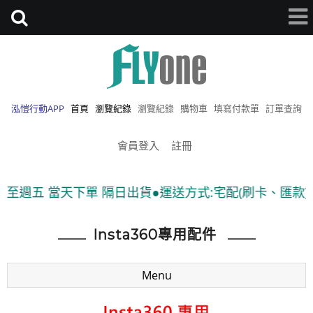
泓愷行動APP
首頁
瀏覽紀錄
瀏覽紀錄
購物車
填寫付款單
訂單查詢
會員登入
註冊
五 當天下單 隔日出貨●運送方式:宅配(刷卡、匯款)、7-1
Insta360專用配件
Menu