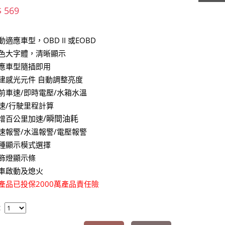
$ 569
動適應車型，OBD II 或EOBD
色大字體，清晰顯示
應車型隨插即用
建感光元件 自動調整亮度
前車速/即時電壓/水箱水溫
速/行駛里程計算
/瞬間油耗
增百公里加速
速報警/水溫報警/電壓報警
種顯示模式選擇
飾燈顯示條
車啟動及熄火
產品已投保2000萬產品責任險
：