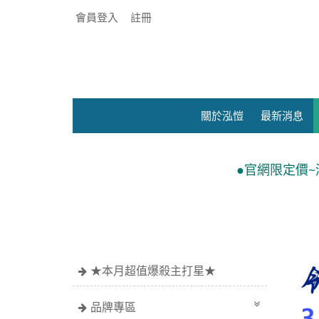
會員登入
註冊
關於泓愷
最新消息
●官網限定價~滿額$699免運費 ●
★本月超值爆殺主打星★
品牌專區