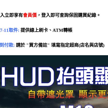
登入立即享有
會員價
，登入即可查詢保固購買紀錄。
-11取件:
提供線上刷卡、ATM轉帳
貨到付款:
請於 "買方備註" 填寫指定超商(店名與店號)