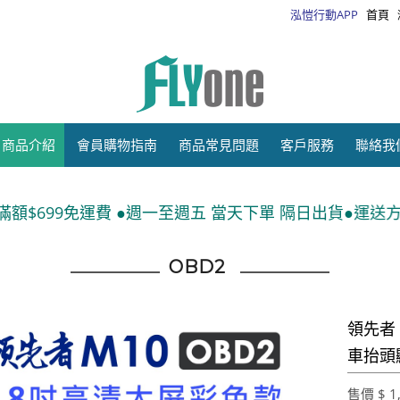
泓愷行動APP
首頁
商品介紹
會員購物指南
商品常見問題
客戶服務
聯絡我
週一至週五 當天下單 隔日出貨●運送方式:宅配(刷卡、匯款)
OBD2
領先者 
車抬頭
售價 $ 1