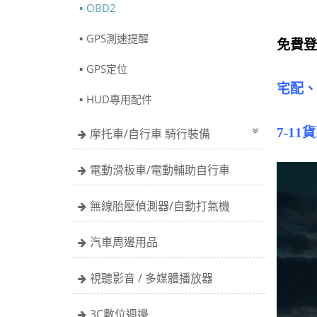
OBD2
GPS測速提醒
免費
GPS定位
宅配、7
HUD專用配件
7-11
摩托車/自行車 騎行裝備
電動滑板車/電動輔助自行車
無線胎壓偵測器/自動打氣機
汽車周邊用品
視聽影音 / 多媒體播放器
3C數位週邊