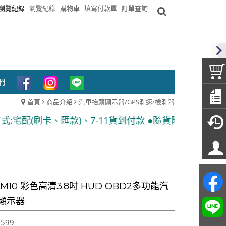
瀏覽紀錄
瀏覽紀錄
購物車
填寫付款單
訂單查詢
們
首頁
商品介紹
汽車抬頭顯示器/GPS測速/檢測器
、7-11貨到付款 ●隨貨附發票
M10 彩色高清3.8吋 HUD OBD2多功能汽
顯示器
,599