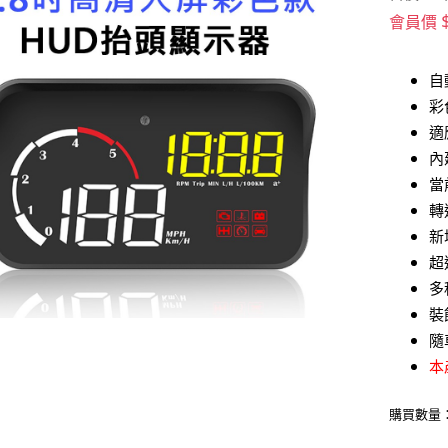
會員價
自
彩
適
內
當
轉
新
超
多
裝
隨
本
購買數量