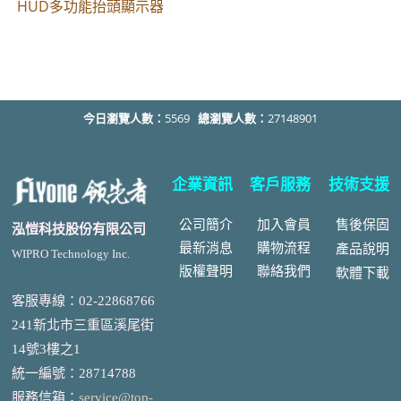
HUD多功能抬頭顯示器
今日瀏覽人數：
5569
總瀏覽人數：
27148901
企業資訊
客戶服務
技術支援
公司簡介
加入會員
售後
保固
泓愷科技股份有限公司
最新消息
購物流程
產品說明
WIPRO Technology Inc.
版權聲明
聯絡我們
軟體下載
客服專線：02-22868766
241新北市三重區溪尾街
14號3樓之1
統一編號
：
28714788
服務信箱：
service@top-