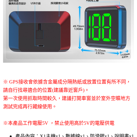
※ GPS接收會依據含金屬成分隔熱紙或放置位置有所不同，
請自行找尋適合的位置(建議靠近窗戶)。
第一次使用抓取時間較久，建議打開車窗並於室外空曠地方
測試完成再行藏線使用。
※本產品工作電壓5V ，禁止使用高於5V的電壓供電
產品內容：X1主機x1、數據線x1、防滑膠x1、說明書x1