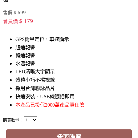
售價 $ 699
$ 179
會員價
GPS衛星定位，車速顯示
超速報警
轉速報警
水溫報警
LED清晰大字顯示
體積小巧不檔視線
採用台灣聯詠晶片
快速安裝，USB線隨插即用
本產品已投保2000萬產品責任險
購買數量：
我要購買