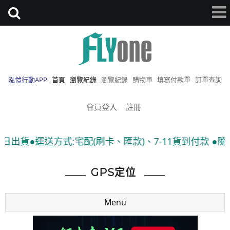
泓愷行動APP
首頁
瀏覽紀錄
瀏覽紀錄
購物車
填寫付款單
訂單查詢
會員登入
註冊
宅配(刷卡、匯款)、7-11貨到付款 ●隨貨附發票
GPS定位
Menu