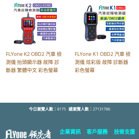
FLYone K2 OBD2 汽車 檢
FLYone K1 OBD2 汽車 檢
測儀 抬頭顯示器 故障 診
測儀 炫彩版 故障 診斷器
斷器 繁體中文 彩色螢幕
彩色螢幕
今日瀏覽人數：
8175
總瀏覽人數：
27131786
企業資訊
客戶服務
技術支援