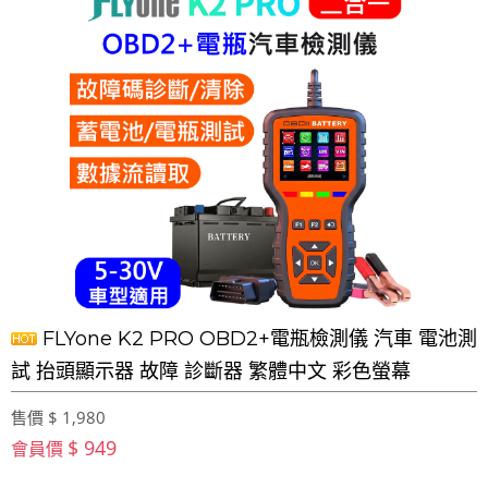
FLYone K2 PRO OBD2+電瓶檢測儀 汽車 電池測
試 抬頭顯示器 故障 診斷器 繁體中文 彩色螢幕
售價 $ 1,980
$ 949
會員價