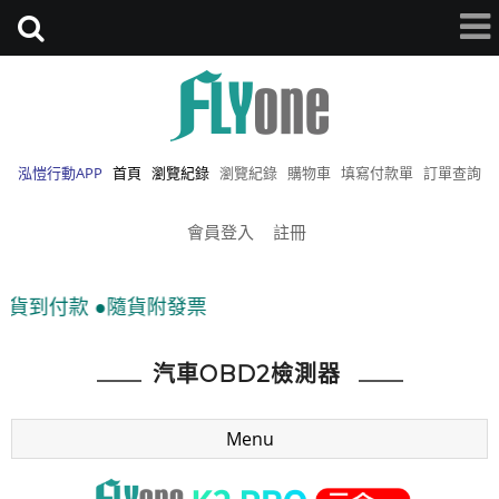
泓愷行動APP
首頁
瀏覽紀錄
瀏覽紀錄
購物車
填寫付款單
訂單查詢
會員登入
註冊
●官
汽車OBD2檢測器
Menu