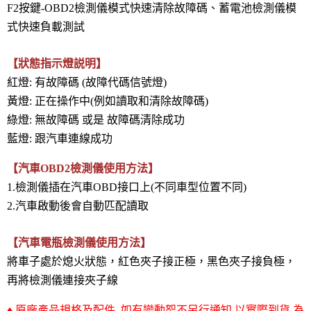
F2按鍵-
OBD2檢測儀模式
快速清除故障碼
、蓄電池檢測儀模
式快速負載測試
【狀態指示燈説明】
紅燈: 有故障碼 (故障代碼信號燈)
黃燈
:
正在操作中(例如讀取和清除故障碼)
綠燈
:
無故障碼 或是 故障碼清除成功
藍燈: 跟汽車連線成功
【汽車OBD2檢測儀使用方法】
1.檢測儀插在汽車OBD接口上(不同車型位置不同)
2.汽車啟動後會自動匹配讀取
【汽車電瓶檢測儀使用方法】
將車子處於熄火狀態，紅色夾子接正極，黑色夾子接負極，
再將檢測儀連接夾子線
♦ 原廠產品規格及配件, 如有變動恕不另行通知,以實際到貨 為