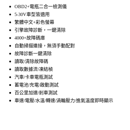
OBD2+電瓶二合一檢測儀
5-30V車型皆適用
繁體中文+彩色螢幕
引擎故障診斷，一鍵清除
4000+故障碼庫
自動掃描連接，無須手動配對
故障診斷一鍵清除
讀取/清除故障碼
讀取數據流/凍結楨
汽車/卡車電瓶測試
蓄電池/充電/啟動測試
百公里加速/剎車測試
車速/電壓/水溫/轉速/渦輪壓力/進氣溫度即時顯示