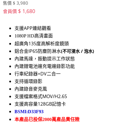
售價 $ 3,980
$ 1,680
會員價
支援APP連結觀看
高清畫面
1080P HD
超廣角135度高解析度鏡頭
鋁合金IP65防塵防淋水
(不可浸水 / 泡水)
內建馬達，振動提示工作狀態
內建鋰電池邊充電邊錄影功能
行車紀錄器+DV二合一
支持循環錄影
內建錄音麥克風
支援檔案格式MOV/H2.65
支援高容量128GB記憶卡
BSMI:D33F93
本產品已投保2000萬產品責任險