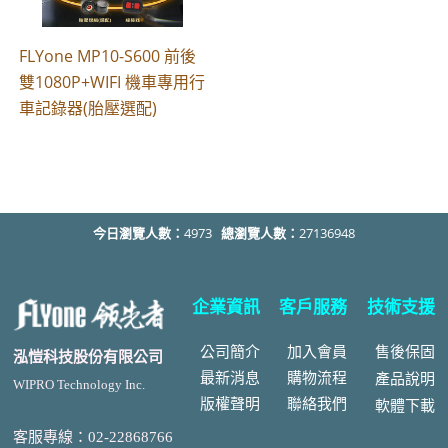
FLYone MP10-S600 前後
雙1080P+WIFI 機車專用行
車記錄器(胎壓選配)
今日瀏覽人數：
4973
總瀏覽人數：
27136948
企業資訊
客戶服務
技術支援
公司簡介
加入會員
售後
保固
泓愷科技股份有限公司
最新消息
購物流程
產品說明
WIPRO Technology Inc.
版權聲明
聯絡我們
軟體下載
客服專線：02-22868766