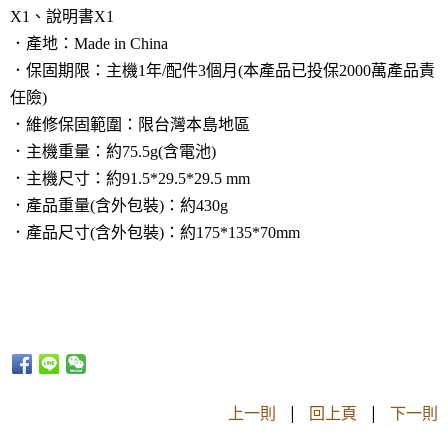
X1、說明書X1
．產地：Made in China
．保固期限：主機1年/配件3個月(本產品已投保2000萬產品責
任險)
．維修保固範圍：限台灣本島地區
．主機重量：約75.5g(含電池)
．主機尺寸：約91.5*29.5*29.5 mm
．產品重量(含外包裝)：約430g
．產品尺寸(含外包裝)：約175*135*70mm
上一則
|
回上頁
|
下一則