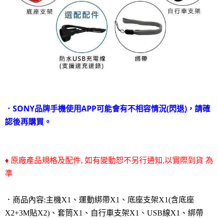
．SONY品牌手機使用APP可能會有不相容情況(閃退)，請確
認後再購買。
♦ 原廠產品規格及配件, 如有變動恕不另行通知,以實際到貨 為
準
．商品內容:主機X1、運動綁帶X1、底座支架X1(含底座
X2+3M貼X2)、套筒X1、自行車支架X1、USB線
X1、
綁帶