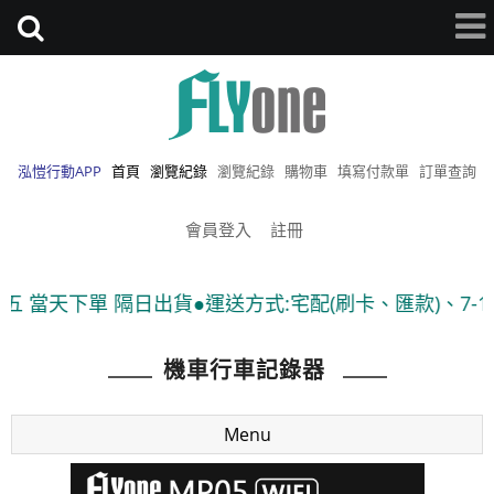
泓愷行動APP
首頁
瀏覽紀錄
瀏覽紀錄
購物車
填寫付款單
訂單查詢
會員登入
註冊
隔日出貨●運送方式:宅配(刷卡、匯款)、7-11貨到付款 
機車行車記錄器
Menu