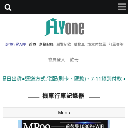
泓愷行動APP
首頁
瀏覽紀錄
瀏覽紀錄
購物車
填寫付款單
訂單查詢
會員登入
註冊
式:宅配(刷卡、匯款)、7-11貨到付款 ●隨貨附發票
機車行車記錄器
Menu