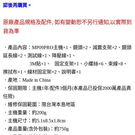
認後再購買。
原廠產品規格及配件, 如有變動恕不另行通知,以實際到
貨為準
．
產品內容：MP09PRO主機×1、鏡頭×2、減震支架×2、鏡頭
延長線×2、測試線×1、降壓線×1、
3M貼×1
、
固定支架×1、小螺絲×6、束線×8、
擦拭布×1、線材固定架×2、說明書×1
．產地：Made in China
．保固期限：主機1年/配件3個月(本產品已投保2000萬產品責
任險)
．維修保固範圍：限台灣本島地區
．主機重量：約200g
．主機尺寸：約5.1x8.5x1.8cm
．
產品重量(含外包裝)：約750g