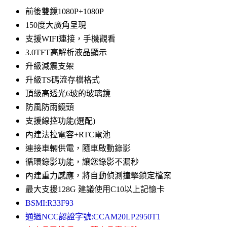
前後雙鏡1080P+1080P
150度大廣角呈現
支援WIFI連接，手機觀看
3.0TFT高解析液晶顯示
升級減震支架
升級TS碼流存檔格式
頂級高透光6玻的玻璃鏡
防風防雨鏡頭
支援線控功能(選配)
內建法拉電容+RTC電池
連接車輛供電，隨車啟動錄影
循環錄影功能，讓您錄影不漏秒
內建重力感應，將自動偵測撞擊鎖定檔案
最大支援128G 建議使用C10以上記憶卡
BSMI:R33F93
通過NCC認證字號:CCAM20LP2950T1