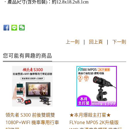
．產品尺寸(含外包裝)：約12.8x18.2x8.1cm
上一則
|
回上頁
|
下一則
您可能有興趣的商品
領先者 S300 前後雙鏡雙
★本月爆殺主打星★
1080P+WIFI 機車專用行車
FLYone MP05 2K升級版